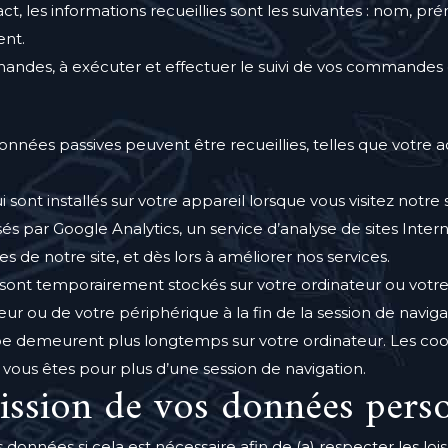
tact, les informations recueillies sont les suivantes : nom, 
nt.
andes, à exécuter et effectuer le suivi de vos commandes 
onnées passives peuvent être recueillies, telles que votre 
i sont installés sur votre appareil lorsque vous visitez notre 
és par Google Analytics, un service d’analyse de sites Inte
tes de notre site, et dès lors à améliorer nos services.
pe sont temporairement stockés sur votre ordinateur ou vot
teur ou de votre périphérique à la fin de la session de naviga
pe demeurent plus longtemps sur votre ordinateur. Les co
 vous êtes pour plus d’une session de navigation.
mission de vos données pers
nnées si cela est nécessaire afin de (a) respecter les lois 