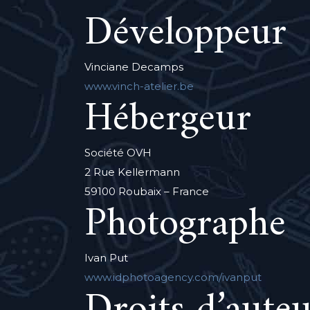
Développeur
Vinciane Decamps
www.vinch-atelier.be
Hébergeur
Société OVH
2 Rue Kellermann
59100 Roubaix – France
Photographe
Ivan Put
www.idphotoagency.com/ivanput