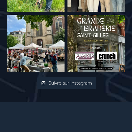
Suivre sur Instagram
Mentions Légales
| Photos :
Ivan Put
| webdesign :
Vinch atelier