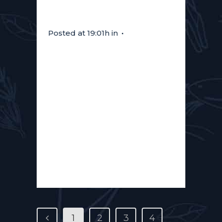
Madalo
Posted at 19:01h
in
DÉGUSTATION DE 14:00 À 17:00
La talentueuse chocolatière
Maria D’Alo vient vous faire
découvrir ses tablettes bean to
bar.Rencontre, gourmandise,
cacao d’exception… tout ce
qu’on aime ! madalo.be ...
Read More
1
2
3
4