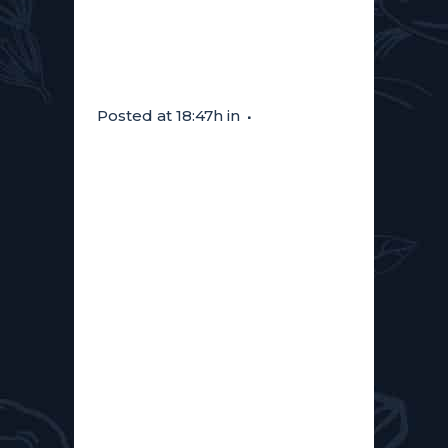
Distillerie
de Biercée
Posted at 18:47h
in
DÉGUSTATION DE 14:00 À 17:00
Le Comptoir belge se met à
l’heure de la Distillerie de
Biercée. Nadège arrive avec ses
spiritueux et leurs histoires, et
cette bonne humeur qui fait de
chaque dégustation un moment
vivant. On goûte, on discute, on
se marre. La convivialité fait...
Read More