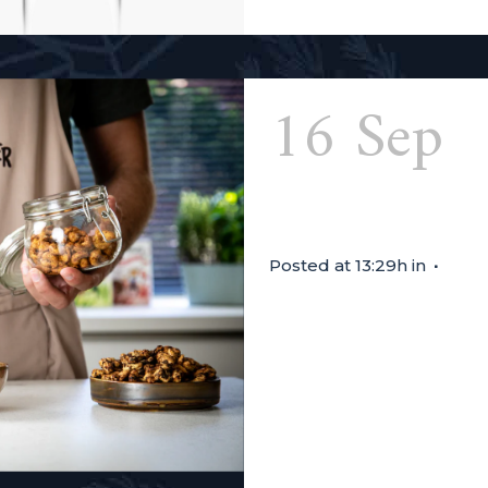
16 Sep
Farmer
Posted at 13:29h
in
DÉGUSTATION DE 14:00 À 1
éternels petits trucs à gr
pour les noix de cajou de 
épicées...
Read More