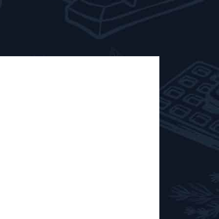
Enigma Gin
:00 Le gin Enigma, c'est un peu le
e. Bio, belge, aux notes délicates de
inseng, il se déguste aussi bien pur
 Si vous n'avez pas encore eu