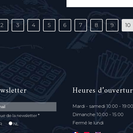
2
3
4
5
6
7
8
9
10
wsletter
Heures d’ouvertur
Mardi - samedi 10:00 - 19:0
Dimanche 10:00 - 15:00
*
ue de la newsletter
Fermé le lundi
R
NL