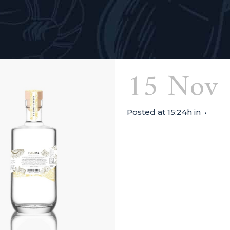
15 Nov
Posted at 15:24h
in
DÉGUSTATION DE 14:00 À 17
chouchou du Comptoir belg
yuzu, de bergamote et de g
qu'accompagné d'un tonic.
l'occasion de le goûter...
Read More