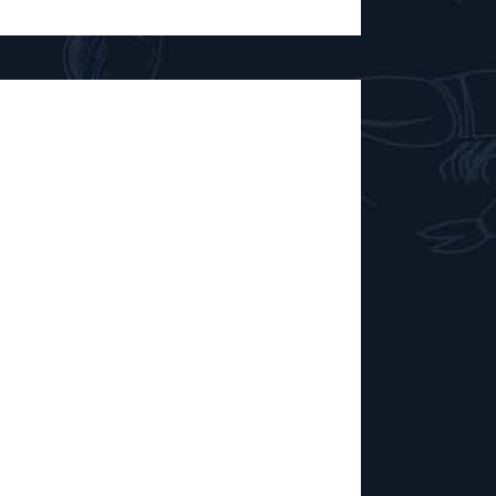
The Nutty
7:00 Que serait un apéro sans ses
ignoter ? Au Comptoir belge, on craque
Nutty Farmer. Grillées et délicieusement