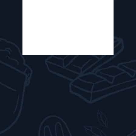
urbain et durable à Bruxelles.
Résolument ouverte au public et
aussi...
Read More