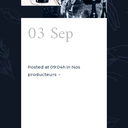
03 Sep
Gudule
Posted at 09:04h
in
Nos
producteurs
Après vingt-cinq ans de bons et
loyaux services dans le monde
de l’imprimerie, le côté épicurien
de Thierry finit par prendre le
dessus ! Passionné de vins, il se
lance dans l'ouverture d'un chai