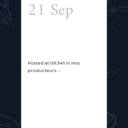
21 Sep
Buddy
Buddy
Posted at 09:34h
in
Nos
producteurs
Derrière Buddy Buddy*** se
cachent Matt et Julien et leurs
très appréciés beurres de noix.
Les deux amis mettent un point
d'honneur à choisir les meilleurs
ingrédients, à les torréfier et à les